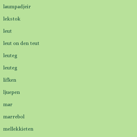
laumpadjeir
lekstok
leut
leut on den teut
leuteg
leuteg
lifken
ljuepen
mar
marrebol
mellekkieten