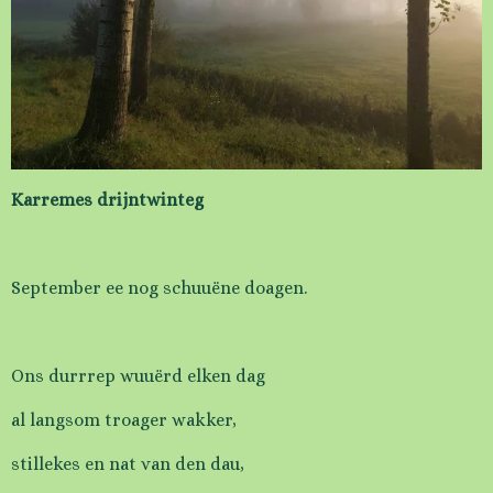
Karremes drijntwinteg
September ee nog schuuëne doagen.
Ons durrrep wuuërd elken dag
al langsom troager wakker,
stillekes en nat van den dau,