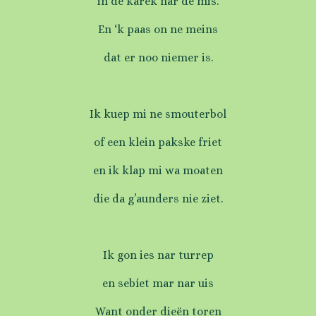
in de karek nar de mis.
En ‘k paas on ne meins
dat er noo niemer is.
Ik kuep mi ne smouterbol
of een klein pakske friet
en ik klap mi wa moaten
die da g’aunders nie ziet.
Ik gon ies nar turrep
en sebíet mar nar uis
Want onder dieën toren