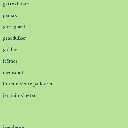
gattekletser
gemak
gieregoart
grasduiker
gulder
ieëmer
ievuranst
in zenne/eure padderen
jan min klueten
jeandarem