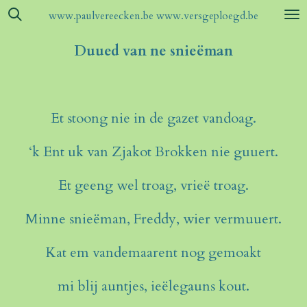
Ga
www.paulvereecken.be www.versgeploegd.be
direct
naar
Duued van ne snieëman
de
hoofdinhoud
Et stoong nie in de gazet vandoag.
‘k Ent uk van Zjakot Brokken nie guuert.
Et geeng wel troag, vrieë troag.
Minne snieëman, Freddy, wier vermuuert.
Kat em vandemaarent nog gemoakt
mi blij auntjes, ieëlegauns kout.