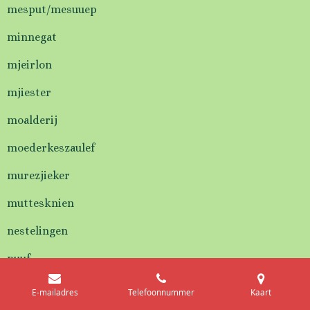
mesput/mesuuep
minnegat
mjeirlon
mjiester
moalderij
moederkeszaulef
murezjieker
muttesknien
nestelingen
nuuf
lifken
E-mailadres
Telefoonnummer
Kaart