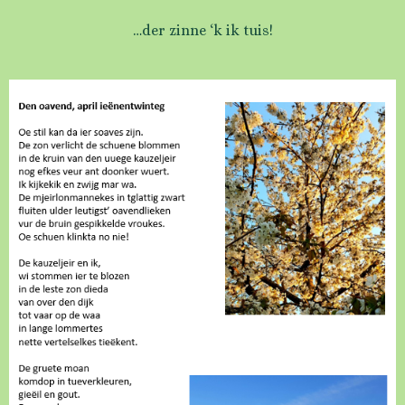
…der zinne ‘k ik tuis!