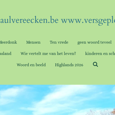
ulvereecken.be www.versgepl
Meerdonk
Mensen
Ten vrede
geen woord teveel
asland
Wie vertelt me van het leven?
kinderen en sch
Woord en beeld
Highlands 2026