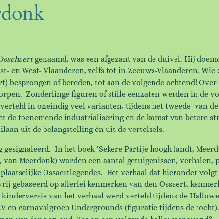
rdonk
Osschaert
genaamd, was een afgezant van de duivel. Hij doemde
ost- en West- Vlaanderen, zelfs tot in Zeeuws-Vlaanderen. Wie
t) besprongen of bereden, tot aan de volgende ochtend! Over 
dorpen. Zonderlinge figuren of stille eenzaten werden in de 
erteld in oneindig veel varianten, tijdens het tweede van de
t de toenemende industrialisering en de komst van betere str
aan uit de belangstelling én uit de vertelsels.
 gesignaleerd. In het boek ‘Sekere Partije hoogh landt, Meer
r, van Meerdonk) worden een aantal getuigenissen, verhalen,
laatselijke Ossaertlegendes. Het verhaal dat hieronder volgt 
rij gebaseerd op allerlei kenmerken van den Ossaert, kenmer
e kinderversie van het verhaal werd verteld tijdens de Hallow
LV en carnavalgroep Undergrounds (figuratie tijdens de tocht