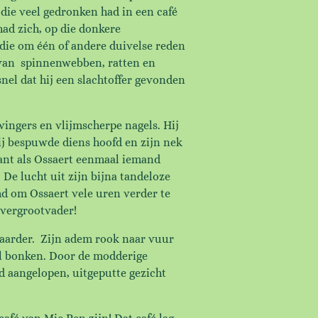
die veel gedronken had in een café
had zich, op die donkere
die om één of andere duivelse reden
n van spinnenwebben, ratten en
snel dat hij een slachtoffer gevonden
vingers en vlijmscherpe nagels. Hij
Hij bespuwde diens hoofd en zijn nek
 Want als Ossaert eenmaal iemand
. De lucht uit zijn bijna tandeloze
d om Ossaert vele uren verder te
overgrootvader!
waarder. Zijn adem rook naar vuur
el bonken. Door de modderige
d aangelopen, uitgeputte gezicht