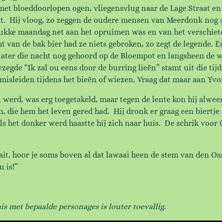
met bloeddoorlopen ogen, vliegensvlug naar de Lage Straat en
at. Hij vloog, zo zeggen de oudere mensen van Meerdonk nog 
kke maandag net aan het opruimen was en van het verschieten
ht van de bak bier had ze niets gebroken, zo zegt de legende. 
ater die nacht nog gehoord op de Bloempot en langsheen de w
zegde “Ik zal ou eens door de burring lieën” stamt uit die tijd
misleiden tijdens het bieën of wiezen. Vraag dat maar aan Yvo
werd, was erg toegetakeld, maar tegen de lente kon hij alweer
n, die hem het leven gered had. Hij dronk er graag een biertje
s het donker werd haastte hij zich naar huis. De schrik voor O
ait, hoor je soms boven al dat lawaai heen de stem van den Os
u is!”
enis met bepaalde personages is louter toevallig.