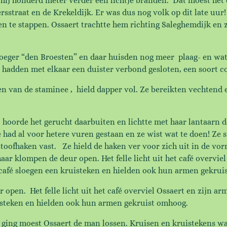
ij honderd meter verder een lichtje branden. Dat moest het ca
sstraat en de Krekeldijk. Er was dus nog volk op dit late uur
Pen te stappen. Ossaert trachtte hem richting Saleghemdijk en
vroeger “den Broesten” en daar huisden nog meer plaag- en wa
hadden met elkaar een duister verbond gesloten, een soort coa
n van de staminee , hield dapper vol. Ze bereikten vechtend
, hoorde het gerucht daarbuiten en lichtte met haar lantaarn 
 had al voor hetere vuren gestaan en ze wist wat te doen! Ze 
stoofhaken vast. Ze hield de haken ver voor zich uit in de vo
aar klompen de deur open. Het felle licht uit het café overvie
t café sloegen een kruisteken en hielden ook hun armen gekrui
open. Het felle licht uit het café overviel Ossaert en zijn a
uisteken en hielden ook hun armen gekruist omhoog.
 ging moest Ossaert de man lossen. Kruisen en kruistekens wa