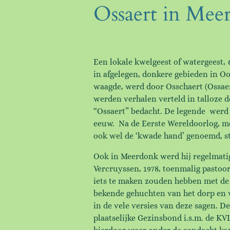
Ossaert in Mee
Een lokale kwelgeest of watergeest,
in afgelegen, donkere gebieden in O
waagde, werd door Osschaert (Ossaer
werden verhalen verteld in talloze 
“Ossaert” bedacht. De legende werd v
eeuw. Na de Eerste Wereldoorlog, me
ook wel de ‘kwade hand’ genoemd, stil
Ook in Meerdonk werd hij regelmatig
Vercruyssen, 1978, toenmalig pastoo
iets te maken zouden hebben met de p
bekende gehuchten van het dorp en v
in de vele versies van deze sagen. D
plaatselijke Gezinsbond i.s.m. de KV