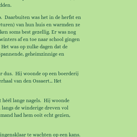
adden.
p. Daarbuiten was het in de herfst en
ffeturen) van hun huis en warmden ze
en soms best gezellig. Er was nog
winters af en toe naar school gingen
 Het was op zulke dagen dat de
 Spannende, geheimzinnige en
r dus. Hij woonde op een boerderij
verhaal van den Ossaert… Het
t héél lange nagels. Hij woonde
n langs de winderige dreven vol
emand had hem ooit echt gezien,
pringensklaar te wachten op een kans.