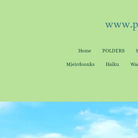
Ga
direct
www.pa
naar
de
hoofdinhoud
Home
POLDERS
Mjeirdoonks
Haiku
Wa