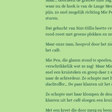
Maar… doorheen de grauwe mist zag h
waar nu de hoek is van de Lange Meer
pijn, zo snel mogelijk richting Mie 
sturen.
Dat gehucht van Sint-Gillis heette 
rood-roest met groene plekken en ze 
Maar onze man, hoopvol door het zie
het café.
Mie Pen, die glazen stond te spoelen
verschrikkelijk wat ze zag! Maar Mie
snel een kruisteken en greep daar 2 
naar de achterdeur. Ze schopte met h
slachtoffer… De paar klanten uit he
Ze schopte met haar klompen de deur 
klanten uit het café sloegen een kr
Met een kreet die door merg en been