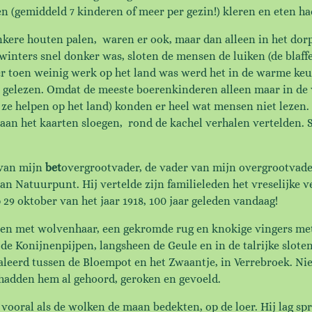
n (gemiddeld 7 kinderen of meer per gezin!) kleren en eten h
nkere houten palen, waren er ook, maar dan alleen in het dor
s winters snel donker was, sloten de mensen de luiken (de bla
r toen weinig werk op het land was werd het in de warme keuk
r gelezen. Omdat de meeste boerenkinderen alleen maar in de 
 ze helpen op het land) konden er heel wat mensen niet lezen.
 aan het kaarten sloegen, rond de kachel verhalen vertelden.
 van mijn
bet
overgrootvader, de vader van mijn overgrootvade
an Natuurpunt. Hij vertelde zijn familieleden het vreselijke 
29 oktober van het jaar 1918, 100 jaar geleden vandaag!
ezen met wolvenhaar, een gekromde rug en knokige vingers me
e Konijnenpijpen, langsheen de Geule en in de talrijke slote
naleerd tussen de Bloempot en het Zwaantje, in Verrebroek. Ni
hadden hem al gehoord, geroken en gevoeld.
 vooral als de wolken de maan bedekten, op de loer. Hij lag s