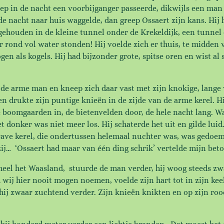
ep in de nacht een voorbijganger passeerde, dikwijls een man 
e nacht naar huis waggelde, dan greep Ossaert zijn kans. Hij 
ehouden in de kleine tunnel onder de Krekeldijk, een tunnel 
er rond vol water stonden! Hij voelde zich er thuis, te midde
n als kogels. Hij had bijzonder grote, spitse oren en wist al 
de arme man en kneep zich daar vast met zijn knokige, lange 
en drukte zijn puntige knieën in de zijde van de arme kerel. 
 de boomgaarden in, de bietenvelden door, de hele nacht lang.
et donker was niet meer los. Hij schaterde het uit en gilde luid
ave kerel, die ondertussen helemaal nuchter was, was gedoem
ij… ‘Ossaert had maar van één ding schrik’ vertelde mijn bet
 heel het Waasland, stuurde de man verder, hij woog steeds z
 wij hier nooit mogen noemen, voelde zijn hart tot in zijn ke
hij zwaar zuchtend verder. Zijn knieën knikten en op zijn roo