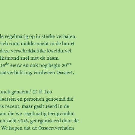
 regelmatig op in sterke verhalen,
 zich rond middernacht in de buurt
deze verschrikkelijke kwelduivel
volksmond snel met de naam
de
ste
 19
eeuw en ook nog begin 20
aatverlichting, verdween Ossaert,
donck genaemt’ (E.H. Leo
 plaatsen en personen genoemd die
is recent, maar gesitueerd in de
ken die we regelmatig terugvinden
eentocht 2018, georganiseerd door de
). We hopen dat de Ossaertverhalen