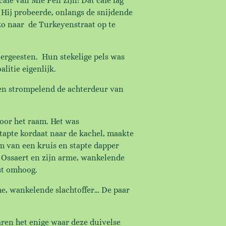
fé van Mie Pen zijn! Dat café lag
! Hij probeerde, onlangs de snijdende
 zo naar de Turkeyenstraat op te
tergeesten. Hun stekelige pels was
litie eigenlijk.
 en strompelend de achterdeur van
door het raam. Het was
stapte kordaat naar de kachel, maakte
rm van een kruis en stapte dapper
l Ossaert en zijn arme, wankelende
st omhoog.
rme, wankelende slachtoffer… De paar
ren het enige waar deze duivelse