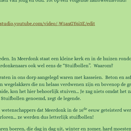
men van jong en oud. Tot op een volgende halloweenavond?
//studio.youtube.com/video/-W5axGY6i3E/edit
geleden. In Meerdonk staat een kleine kerk en in de huizen r
donkenaars ook wel eens de “Stuifbollen”. Waarom?
traten in ons dorp aangelegd waren met kasseien. Beton en asf
en wegelakkers die nu helaas verdwenen zijn en bovenop de gr
e, kon het hier behoorlijk stuiven… Je zag niets omdat het z
 Stuifbollen genoemd, zegt de legende.
de
e wetenschappers dat Meerdonk in de 16
eeuw geteisterd wer
loren… ze werden dus letterlijk stuifbollen!
 boeren, die dag in dag uit, winter en zomer, hard moesten 