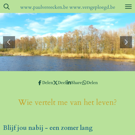
Ga
www.paulvereecken.be www.versgeploegd.be
direct
naar
de
hoofdinhoud
Delen
Deel
Share
Delen
Wie vertelt me van het leven?
Blijf jou nabij - een zomer lang