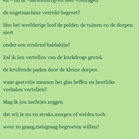
en – nu al –
barstensrijp en zeer voldragen
de oogstmachine verrukt begroet?
Hoe het weelderige loof de polder,
de tuinen en de dorpen
siert
onder een stralend baldakijn?
Zal ik jou vertellen van
de kurkdroge grond,
de krullende paden
door de kleine dorpen
waar gastvrije mensen
het glas heffen en
heerlijke
verhalen vertellen?
Mag ik jou zachtjes zeggen
dat wij je nu en straks,
morgen of weldra
toch
weer zo graag,
zielsgraag begroeten willen?